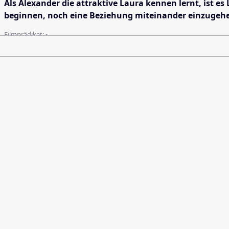
Als Alexander die attraktive Laura kennen lernt, ist es
beginnen, noch eine Beziehung miteinander einzugehen.
Filmprädikat:
-