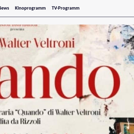
News
Kinoprogramm
TV-Programm
tars
Jetzt im Kino
treaming
Demnächst im Kino
Wien
Niederösterreich
Oberösterreich
Steiermark
Burgenland
Kärnten
Salzburg
Tirol
Vorarlberg