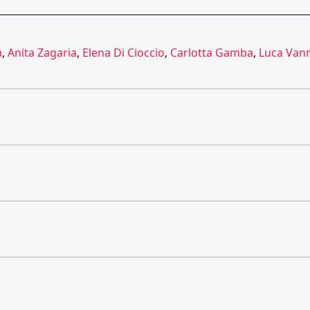
a
,
Anita Zagaria
,
Elena Di Cioccio
,
Carlotta Gamba
,
Luca Vann