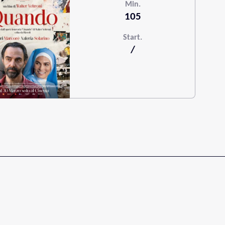
Min.
105
Start.
/