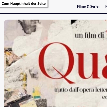
Zum Hauptinhalt der Seite
Filme & Serien
Trailer
S
Kritiken
S
Filmarchiv
Serienarchiv