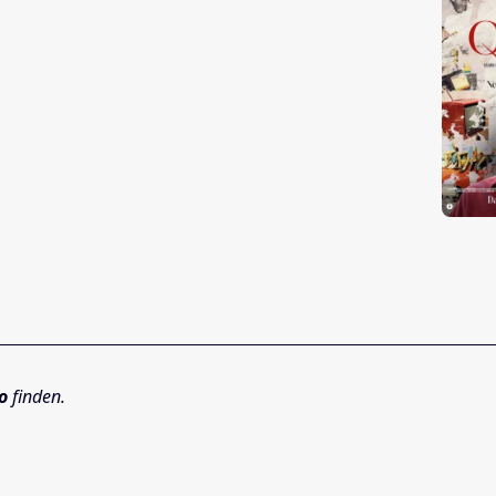
o
finden.