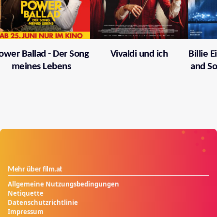
ower Ballad - Der Song
Vivaldi und ich
Billie 
meines Lebens
and So
Mehr über film.at
Allgemeine Nutzungsbedingungen
Netiquette
Datenschutzrichtlinie
Impressum