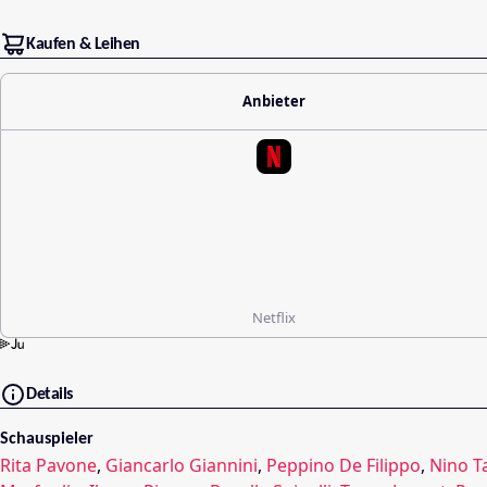
Kaufen & Leihen
Anbieter
Netflix
Details
Schauspieler
Rita Pavone
,
Giancarlo Giannini
,
Peppino De Filippo
,
Nino T