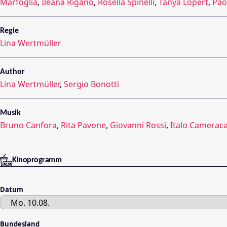
Marfoglia
,
Ileana Rigano
,
Rosella Spinelli
,
Tanya Lopert
,
Pao
Regie
Lina Wertmüller
Author
Lina Wertmüller
,
Sergio Bonotti
Musik
Bruno Canfora
,
Rita Pavone
,
Giovanni Rossi
,
Italo Camerac
Kinoprogramm
Datum
Bundesland