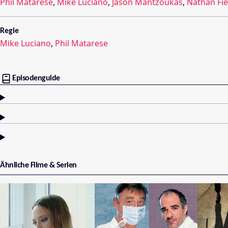
Phil Matarese
,
Mike Luciano
,
Jason Mantzoukas
,
Nathan Fie
Regie
Mike Luciano
,
Phil Matarese
Episodenguide
Ähnliche Filme & Serien