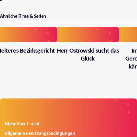
Ähnliche Filme & Serien
eiteres Bezirksgericht
Herr Ostrowski sucht das
I
Glück
Gere
käm
Mehr über film.at
Allgemeine Nutzungsbedingungen