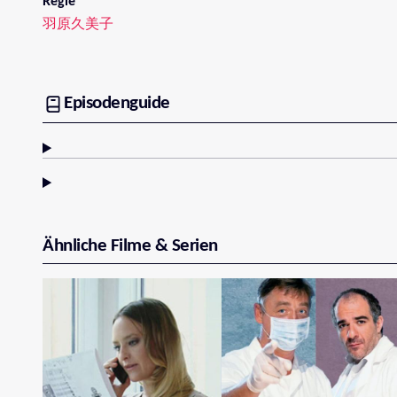
Regie
羽原久美子
Episodenguide
Ähnliche Filme & Serien