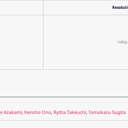
Resolut
1080p
ei Azakami
,
Kensho Ono
,
Ryōta Takeuchi
,
Tomokazu Sugita