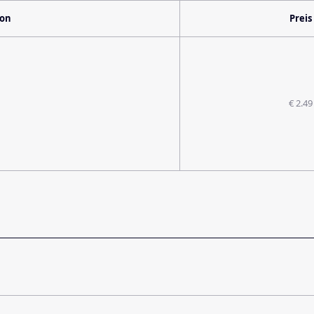
ion
Preis
€ 2.49