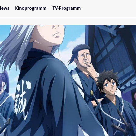
News
Kinoprogramm
TV-Programm
tars
Jetzt im Kino
treaming
Demnächst im Kino
Wien
Niederösterreich
Oberösterreich
Steiermark
Burgenland
Kärnten
Salzburg
Tirol
Vorarlberg