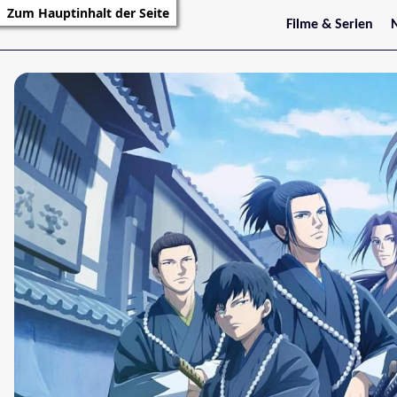
Zum Hauptinhalt der Seite
Filme & Serien
Trailer
S
Kritiken
S
Filmarchiv
Serienarchiv