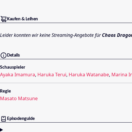
Kaufen & Leihen
Leider konnten wir keine Streaming-Angebote für
Chaos Drago
Details
Schauspieler
Ayaka Imamura
,
Haruka Terui
,
Haruka Watanabe
,
Marina I
Regie
Masato Matsune
Episodenguide