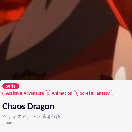
Serie
Action & Adventure
Animation
Sci-Fi & Fantasy
Chaos Dragon
ケイオスドラゴン 赤竜戦役
Japan