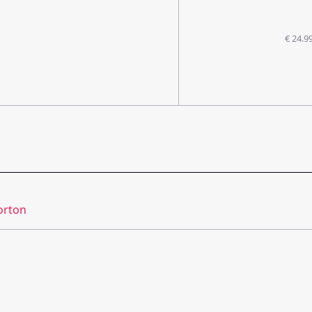
€ 24.9
rton