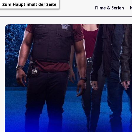
Zum Hauptinhalt der Seite
Filme & Serien
Trailer
S
Kritiken
S
Filmarchiv
Serienarchiv