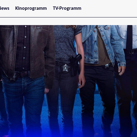
News
Kinoprogramm
TV-Programm
tars
Jetzt im Kino
treaming
Demnächst im Kino
Wien
Niederösterreich
Oberösterreich
Steiermark
Burgenland
Kärnten
Salzburg
Tirol
Vorarlberg