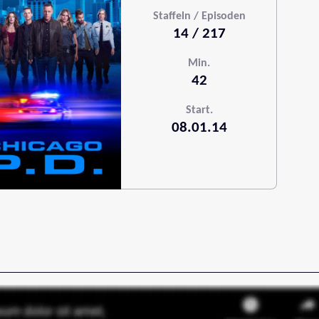
Staffeln / Episoden
14 / 217
Min.
42
Start.
08.01.14