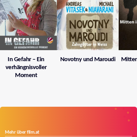
In Gefahr – Ein
Novotny und Maroudi
Mitten
verhängnisvoller
Moment
Mehr über film.at