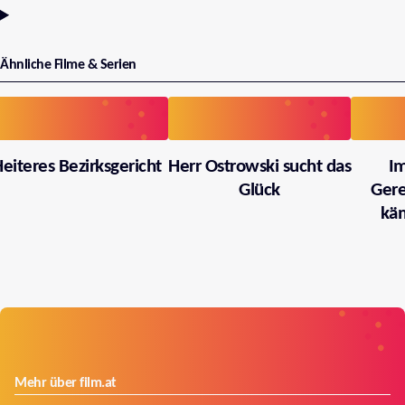
Ähnliche Filme & Serien
eiteres Bezirksgericht
Herr Ostrowski sucht das
I
Glück
Gere
käm
Mehr über film.at