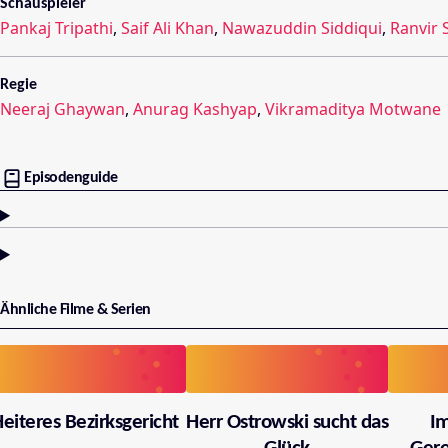
Schauspieler
Pankaj Tripathi
,
Saif Ali Khan
,
Nawazuddin Siddiqui
,
Ranvir 
Regie
Neeraj Ghaywan
,
Anurag Kashyap
,
Vikramaditya Motwane
Episodenguide
Ähnliche Filme & Serien
eiteres Bezirksgericht
Herr Ostrowski sucht das
I