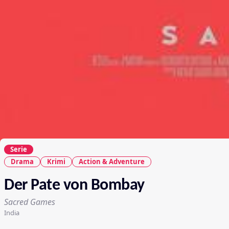
Serie
Drama
Krimi
Action & Adventure
Der Pate von Bombay
Sacred Games
India