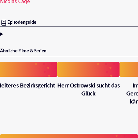
Nicolas Cage
Episodenguide
Ähnliche Filme & Serien
eiteres Bezirksgericht
Herr Ostrowski sucht das
I
Glück
Gere
käm