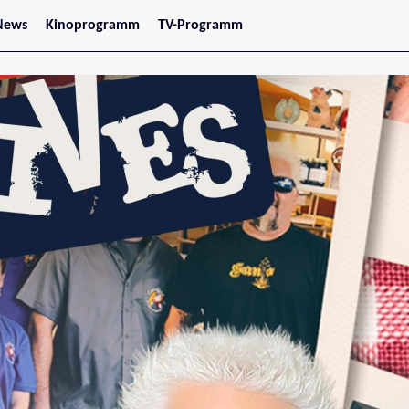
News
Kinoprogramm
TV-Programm
tars
Jetzt im Kino
treaming
Demnächst im Kino
Wien
Niederösterreich
Oberösterreich
Steiermark
Burgenland
Kärnten
Salzburg
Tirol
Vorarlberg