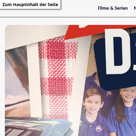
Zum Hauptinhalt der Seite
Filme & Serien
Trailer
S
Kritiken
S
Filmarchiv
Serienarchiv