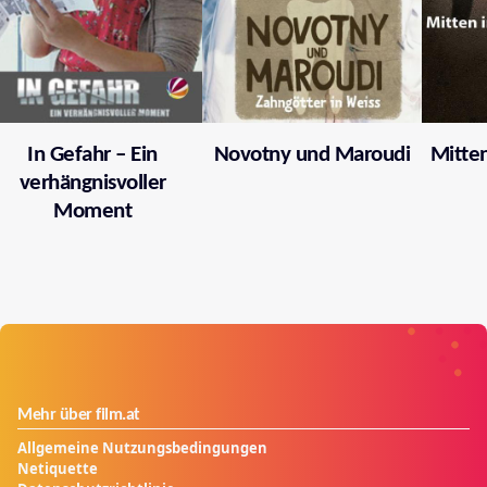
In Gefahr – Ein
Novotny und Maroudi
Mitten
verhängnisvoller
Moment
Mehr über film.at
Allgemeine Nutzungsbedingungen
Netiquette