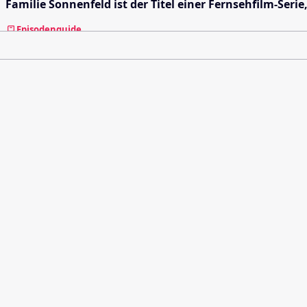
Familie Sonnenfeld ist der Titel einer Fernsehfilm-Serie
Episodenguide