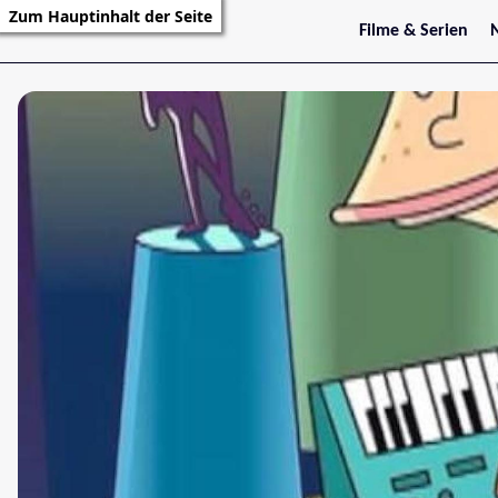
Zum Hauptinhalt der Seite
Filme & Serien
Trailer
S
Kritiken
S
Filmarchiv
Serienarchiv