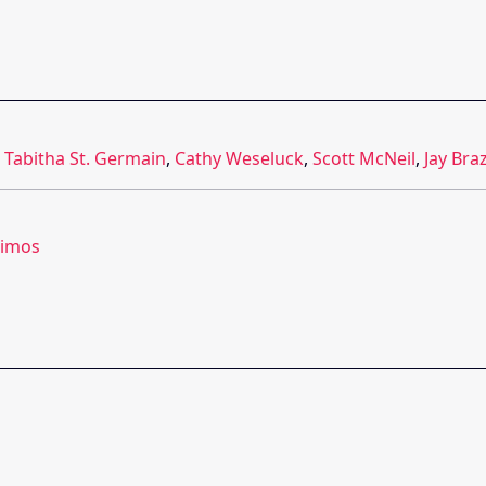
,
Tabitha St. Germain
,
Cathy Weseluck
,
Scott McNeil
,
Jay Bra
oimos