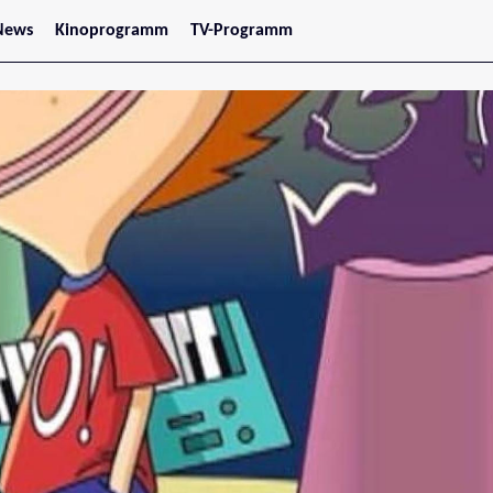
News
Kinoprogramm
TV-Programm
tars
Jetzt im Kino
treaming
Demnächst im Kino
Wien
Niederösterreich
Oberösterreich
Steiermark
Burgenland
Kärnten
Salzburg
Tirol
Vorarlberg