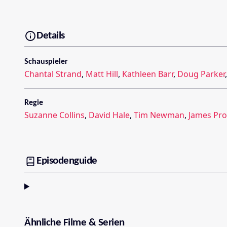
Details
Schauspieler
Chantal Strand
,
Matt Hill
,
Kathleen Barr
,
Doug Parker
Regie
Suzanne Collins
,
David Hale
,
Tim Newman
,
James Pr
Episodenguide
Ähnliche Filme & Serien