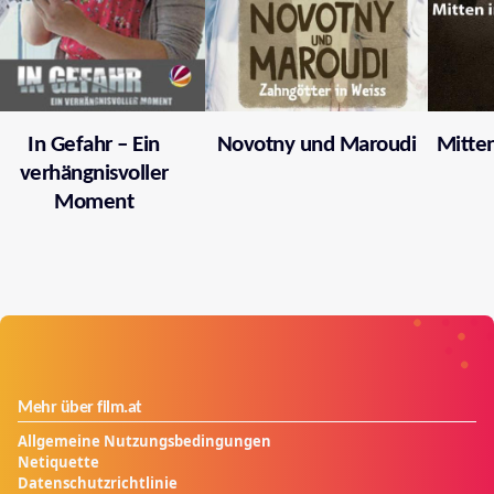
In Gefahr – Ein
Novotny und Maroudi
Mitten
verhängnisvoller
Moment
Mehr über film.at
Allgemeine Nutzungsbedingungen
Netiquette
Datenschutzrichtlinie