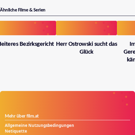
Ähnliche Filme & Serien
eiteres Bezirksgericht
Herr Ostrowski sucht das
I
Glück
Gere
käm
Mehr über film.at
Allgemeine Nutzungsbedingungen
Netiquette