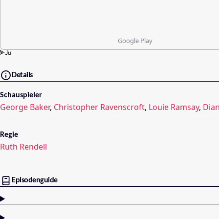
Google Play
Details
Schauspieler
George Baker
,
Christopher Ravenscroft
,
Louie Ramsay
,
Dia
Regie
Ruth Rendell
Episodenguide