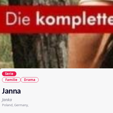
Serie
Familie
Drama
Janna
Janka
Poland, Germany,