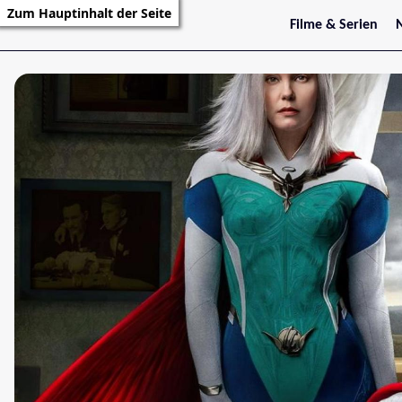
Zum Hauptinhalt der Seite
Filme & Serien
Trailer
S
Kritiken
S
Filmarchiv
Serienarchiv