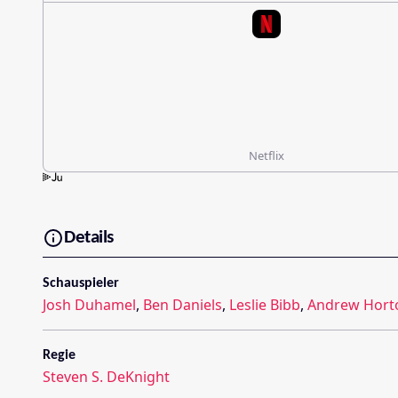
Netflix
Details
Schauspieler
Josh Duhamel
,
Ben Daniels
,
Leslie Bibb
,
Andrew Hort
Regie
Steven S. DeKnight