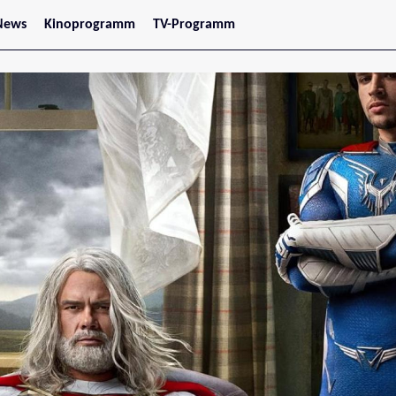
News
Kinoprogramm
TV-Programm
tars
Jetzt im Kino
treaming
Demnächst im Kino
Wien
Niederösterreich
Oberösterreich
Steiermark
Burgenland
Kärnten
Salzburg
Tirol
Vorarlberg