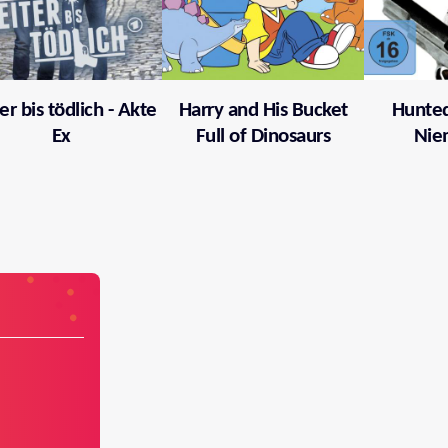
er bis tödlich - Akte
Harry and His Bucket
Hunted
Ex
Full of Dinosaurs
Nie