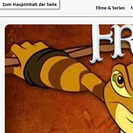
Zum Hauptinhalt der Seite
Filme & Serien
Trailer
S
Kritiken
S
Filmarchiv
Serienarchiv