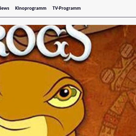
News
Kinoprogramm
TV-Programm
tars
Jetzt im Kino
treaming
Demnächst im Kino
Wien
Niederösterreich
Oberösterreich
Steiermark
Burgenland
Kärnten
Salzburg
Tirol
Vorarlberg