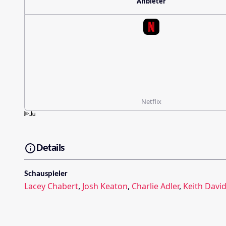
Anbieter
Netflix
Details
Schauspieler
Lacey Chabert
,
Josh Keaton
,
Charlie Adler
,
Keith Davi