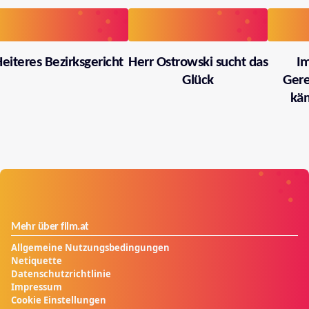
eiteres Bezirksgericht
Herr Ostrowski sucht das
I
Glück
Gere
käm
Mehr über film.at
Allgemeine Nutzungsbedingungen
Netiquette
Datenschutzrichtlinie
Impressum
Cookie Einstellungen