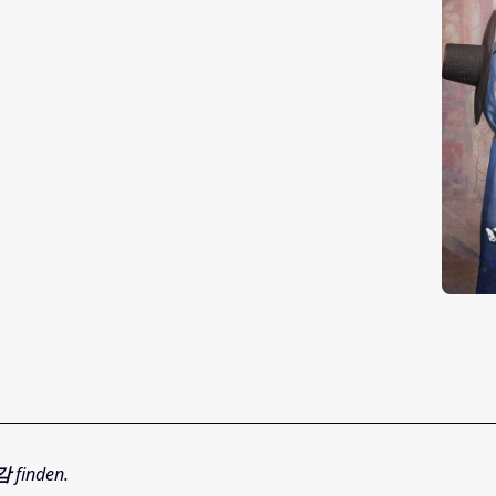
감
finden.