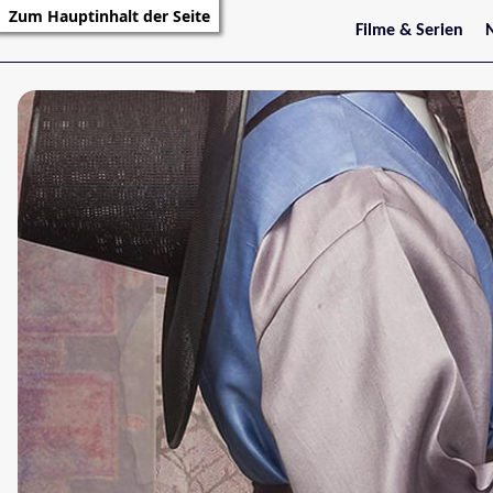
Zum Hauptinhalt der Seite
Filme & Serien
Trailer
S
Kritiken
S
Filmarchiv
Serienarchiv