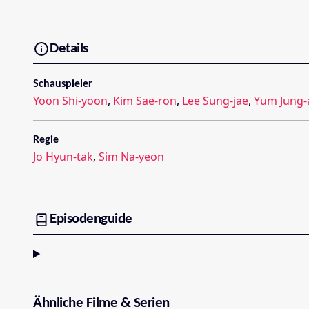
Details
Schauspieler
Yoon Shi-yoon
,
Kim Sae-ron
,
Lee Sung-jae
,
Yum Jung-
Regie
Jo Hyun-tak
,
Sim Na-yeon
Episodenguide
Ähnliche Filme & Serien