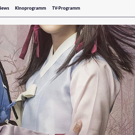
News
Kinoprogramm
TV-Programm
tars
Jetzt im Kino
treaming
Demnächst im Kino
Wien
Niederösterreich
Oberösterreich
Steiermark
Burgenland
Kärnten
Salzburg
Tirol
Vorarlberg