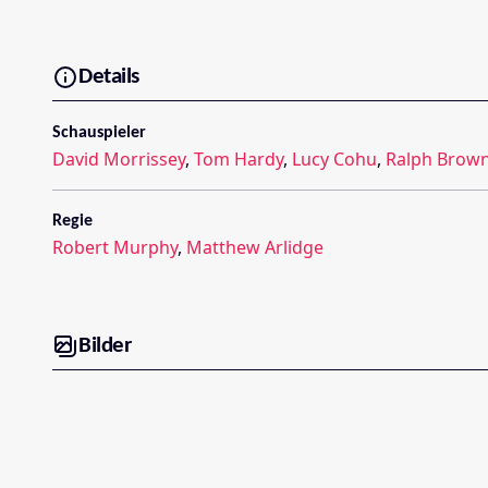
Details
Schauspieler
David Morrissey
,
Tom Hardy
,
Lucy Cohu
,
Ralph Brow
Regie
Robert Murphy
,
Matthew Arlidge
Bilder