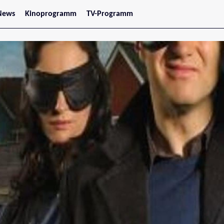
News
Kinoprogramm
TV-Programm
tars
Jetzt im Kino
treaming
Demnächst im Kino
Wien
Niederösterreich
Oberösterreich
Steiermark
Burgenland
Kärnten
Salzburg
Tirol
Vorarlberg