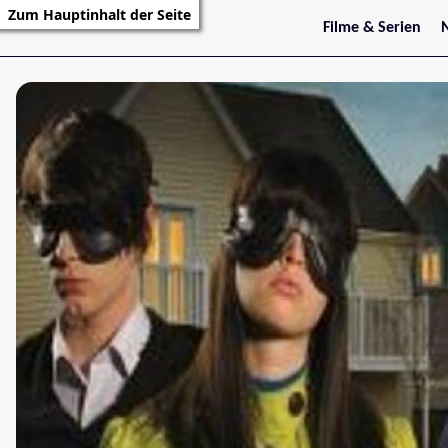
Zum Hauptinhalt der Seite
Filme & Serien
Trailer
S
Kritiken
S
Filmarchiv
Serienarchiv