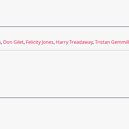
n
,
Don Gilet
,
Felicity Jones
,
Harry Treadaway
,
Tristan Gemmil