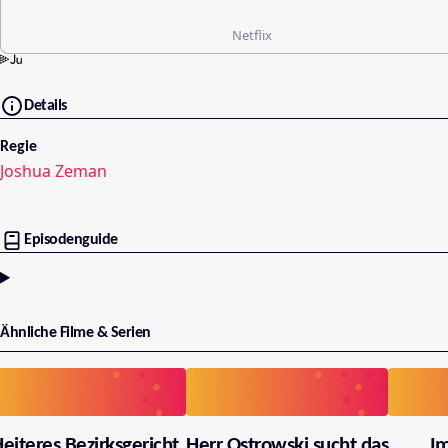
Netflix
Details
Regie
Joshua Zeman
Episodenguide
Ähnliche Filme & Serien
eiteres Bezirksgericht
Herr Ostrowski sucht das
I