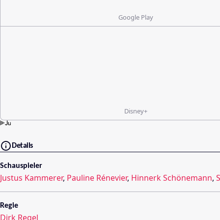
Google Play
Disney+
Details
Schauspieler
Justus Kammerer
,
Pauline Rénevier
,
Hinnerk Schönemann
,
S
Regie
Dirk Regel