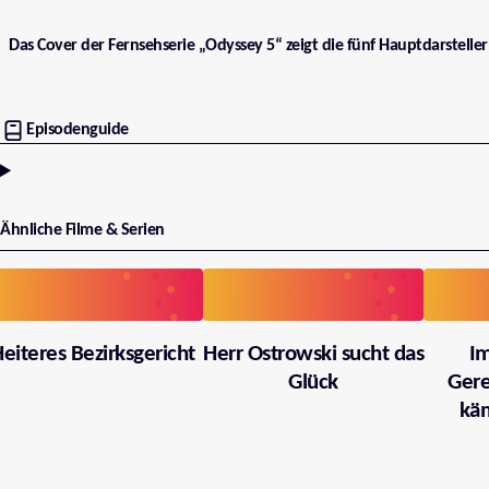
Das Cover der Fernsehserie „Odyssey 5“ zeigt die fünf Hauptdarstell
Episodenguide
Ähnliche Filme & Serien
eiteres Bezirksgericht
Herr Ostrowski sucht das
I
Glück
Gere
käm