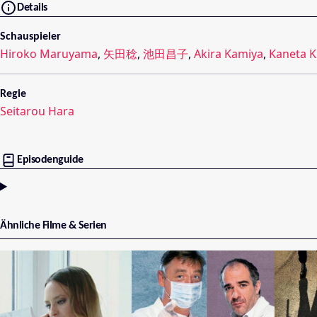
Details
Schauspieler
Hiroko Maruyama
,
矢田稔
,
池田昌子
,
Akira Kamiya
,
Kaneta K
Regie
Seitarou Hara
Episodenguide
Ähnliche Filme & Serien