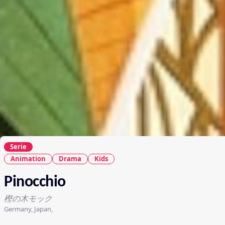
Serie
Animation
Drama
Kids
Pinocchio
樫の木モック
Germany, Japan,