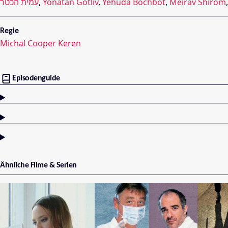
עמית הכטר
,
Yonatan Gotliv
,
Yehuda Bochbot
,
Meirav Shirom
Regie
Michal Cooper Keren
Episodenguide
Ähnliche Filme & Serien