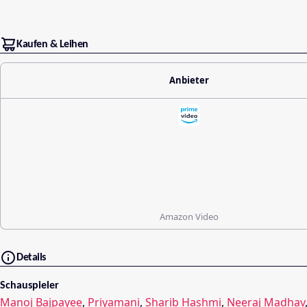
Kaufen & Leihen
Anbieter
Amazon Video
Details
Schauspieler
Manoj Bajpayee
,
Priyamani
,
Sharib Hashmi
,
Neeraj Madhav