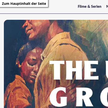
Zum Hauptinhalt der Seite
Filme & Serien
Trailer
S
Kritiken
S
Filmarchiv
Serienarchiv