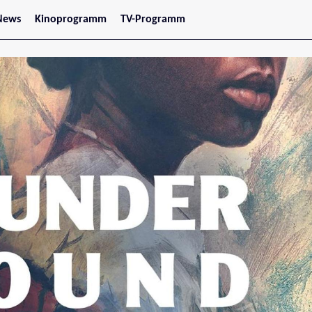
News
Kinoprogramm
TV-Programm
tars
Jetzt im Kino
treaming
Demnächst im Kino
Wien
Niederösterreich
Oberösterreich
Steiermark
Burgenland
Kärnten
Salzburg
Tirol
Vorarlberg