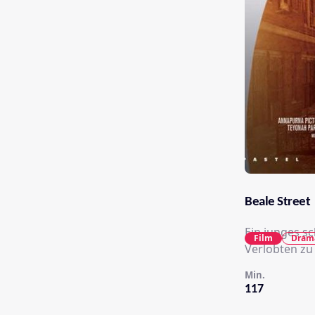
Beale Street
Ein junges s
Film
Dram
Verlobten zu
Min.
117