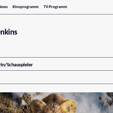
News
Kinoprogramm
TV-Programm
tars
Jetzt im Kino
treaming
Demnächst im Kino
Wien
Niederösterreich
enkins
Oberösterreich
Steiermark
Burgenland
Kärnten
Salzburg
Tirol
Vorarlberg
rin/Schauspieler