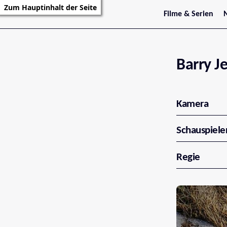
Zum Hauptinhalt der Seite
Filme & Serien
Trailer
S
Kritiken
S
Filmarchiv
Serienarchiv
Barry J
Kamera
Schauspiele
Regie