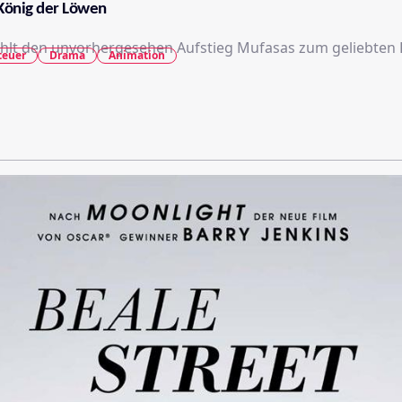
König der Löwen
ählt den unvorhergesehen Aufstieg Mufasas zum geliebten 
teuer
Drama
Animation