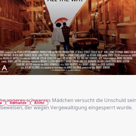
chwangeres schwarzes Mädchen versucht die Unschuld sei
a
Romanze
Krimi
 beweisen, der wegen Vergewaltigung eingesperrt wurde.