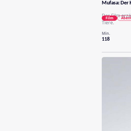
Mufasa: Der 
Der Film erz
Film
Aben
Tiere.
Min.
118