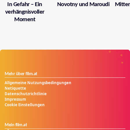
In Gefahr – Ein
Novotny und Maroudi
Mitten
verhängnisvoller
Moment
Mehr über film.at
Allgemeine Nutzungsbedingungen
Netiquette
Datenschutzrichtlinie
Impressum
Cookie Einstellungen
Mein film.at