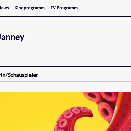
News
Kinoprogramm
TV-Programm
tars
Jetzt im Kino
treaming
Demnächst im Kino
Wien
Niederösterreich
 Janney
Oberösterreich
Steiermark
Burgenland
Kärnten
Salzburg
Tirol
Vorarlberg
rin/Schauspieler