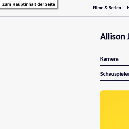
Zum Hauptinhalt der Seite
Filme & Serien
Trailer
S
Kritiken
S
Filmarchiv
Serienarchiv
Allison
Kamera
Schauspiele