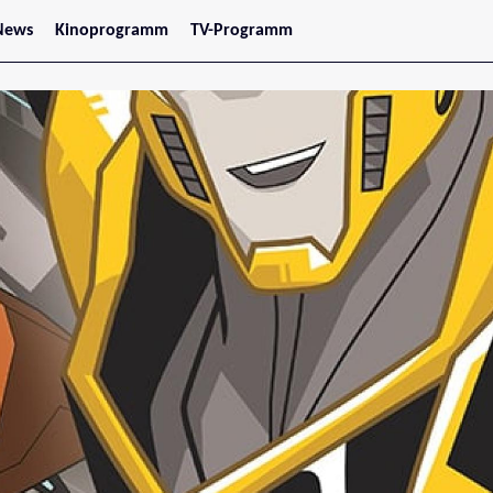
News
Kinoprogramm
TV-Programm
tars
Jetzt im Kino
treaming
Demnächst im Kino
Wien
Niederösterreich
Oberösterreich
Steiermark
Burgenland
Kärnten
Salzburg
Tirol
Vorarlberg