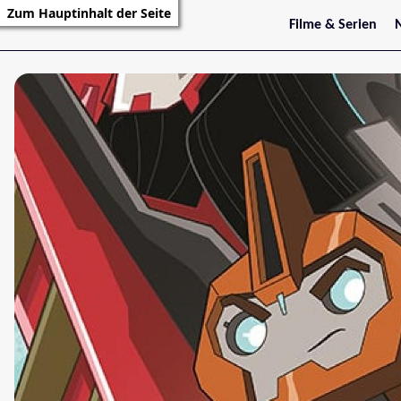
Zum Hauptinhalt der Seite
Filme & Serien
Trailer
S
Kritiken
S
Filmarchiv
Serienarchiv