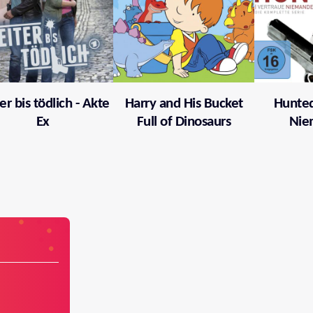
er bis tödlich - Akte
Harry and His Bucket
Hunted
Ex
Full of Dinosaurs
Nie