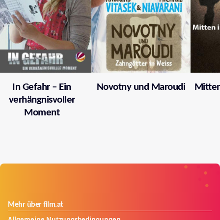
In Gefahr – Ein
Novotny und Maroudi
Mitten
verhängnisvoller
Moment
Mehr über film.at
Allgemeine Nutzungsbedingungen