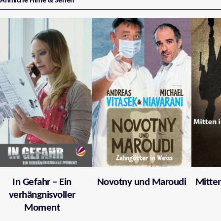
Ähnliche Filme & Serien
In Gefahr – Ein
Novotny und Maroudi
Mitten
verhängnisvoller
Moment