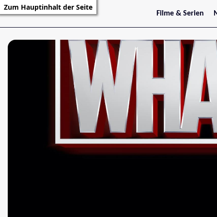
Zum Hauptinhalt der Seite
Filme & Serien
Trailer
S
Kritiken
S
Filmarchiv
Serienarchiv