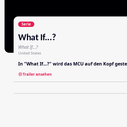
Serie
What If...?
What If...?
United States
In "What If…?" wird das MCU auf den Kopf gestel
Trailer ansehen