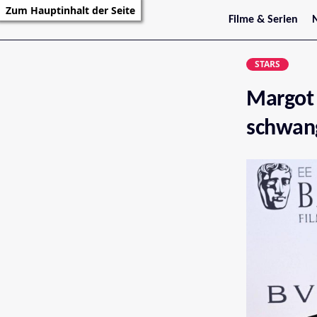
Zum Hauptinhalt der Seite
Filme & Serien
Trailer
S
Kritiken
S
STARS
Filmarchiv
Serienarchiv
Margot 
schwan