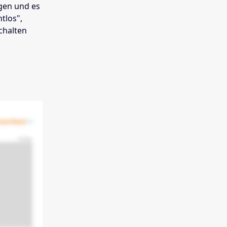
gen und es
htlos",
chalten