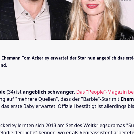
Ehemann Tom Ackerley erwartet der Star nun angeblich das erst
ind.
bie
(34) ist
angeblich schwanger
.
Das "People"-Magazin be
ng auf "mehrere Quellen", dass der "Barbie"-Star mit
Ehem
) das erste Baby erwartet. Offiziell bestätigt ist allerdings b
ckerley lernten sich 2013 am Set des Weltkriegsdramas "Su
elodie der Liebe" kennen, wo er als Regieassistent arbeitete