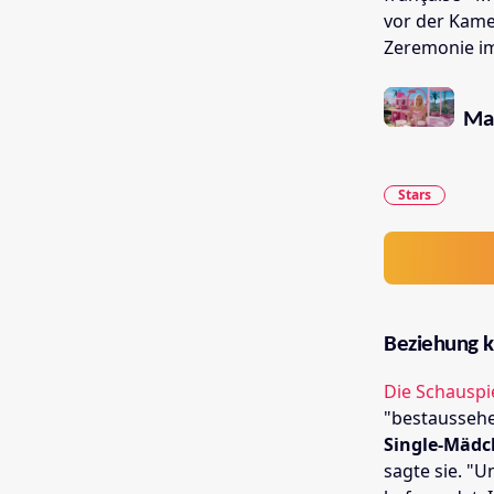
vor der Kame
Zeremonie im
Mar
Stars
Beziehung k
Die Schauspi
"bestausseh
Single-Mäd
sagte sie. "