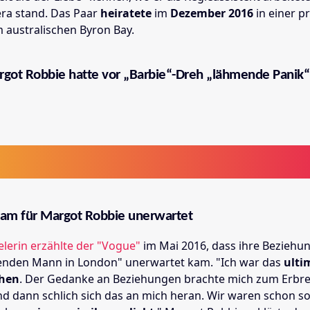
ra stand. Das Paar
heiratete
im
Dezember 2016
in einer p
 australischen Byron Bay.
got Robbie hatte vor „Barbie“-Dreh „lähmende Panik“
am für Margot Robbie unerwartet
elerin erzählte der "Vogue"
im Mai 2016, dass ihre Beziehu
enden Mann in London" unerwartet kam. "Ich war das
ulti
chen
. Der Gedanke an Beziehungen brachte mich zum Erbre
Und dann schlich sich das an mich heran. Wir waren schon s