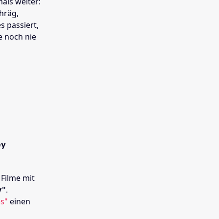
als weiter:
chräg,
s passiert,
e noch nie
ey
 Filme mit
y"
.
es"
einen