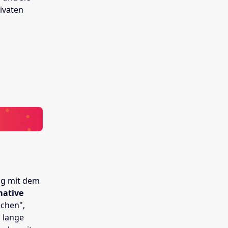
rivaten
ng mit dem
mative
chen",
o lange