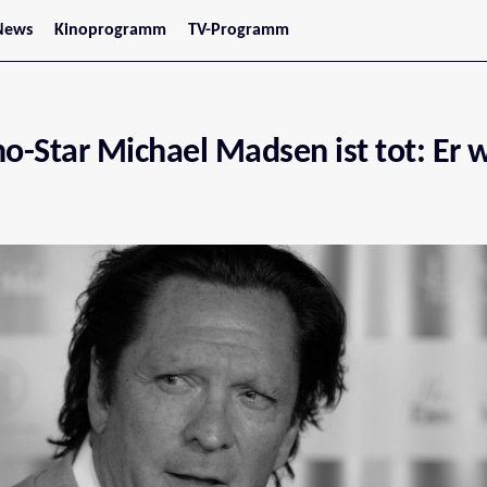
News
Kinoprogramm
TV-Programm
tars
Jetzt im Kino
treaming
Demnächst im Kino
Wien
Niederösterreich
no-Star Michael Madsen ist tot: Er 
Oberösterreich
Steiermark
Burgenland
Kärnten
Salzburg
Tirol
Vorarlberg