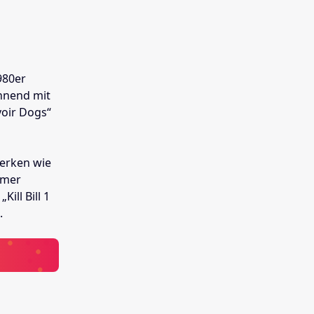
980er
innend mit
voir Dogs“
Werken wie
mmer
ill Bill 1
.