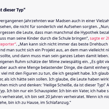
ht dieser Typ“
vergangenen Jahrzehnten war Madsen auch in einer Vielzah
sehen, die nicht für sonderlich viel Aufsehen sorgten. „Nun
rgessen die Leute, dass man manchmal die Hypothek beza
s man seine Kinder durch die Schule bringen“,
sagte er 
eporter“
. „Man kann sich nicht immer das beste Drehbuch
nd man sucht sich ein Projekt aus, an dem man vielleicht n
n sollte, und dann muss man sein ganzes Leben damit leben.
eigenen Ruhm schätze der Mime zwiespältig ein. „Es gibt vi
ber auch eine Menge belastender Dinge, die damit einherg
 viel mit den Figuren zu tun, die ich gespielt habe. Ich glaub
, als ich hätte sein sollen. Ich glaube, die Leute haben wirk
sehen mich und denken: 'Heilige Scheiße, da ist dieser Typ!' A
Typ. Ich bin nur ein Schauspieler. Ich bin ein Vater, ich habe 
in verheiratet, ich bin seit 20 Jahren verheiratet. Wenn ich n
ehe, bin ich zu Hause, im Schlafanzug.“