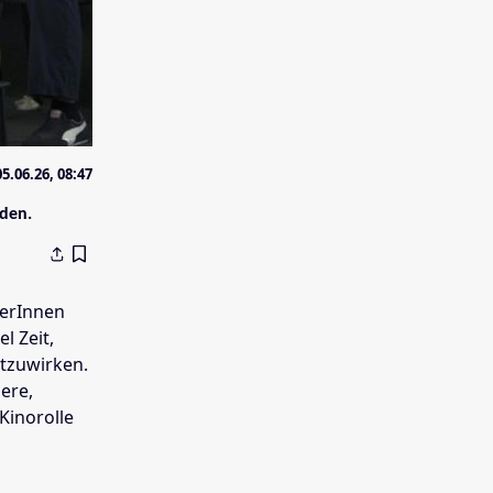
05.06.26, 08:47
rden.
lerInnen
l Zeit,
itzuwirken.
iere,
Kinorolle