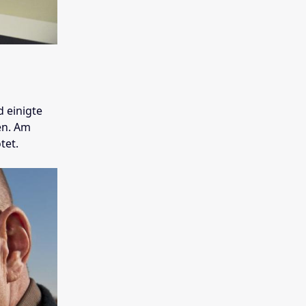
 einigte
en. Am
tet.