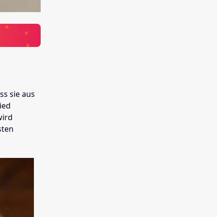
ss sie aus
ied
wird
sten