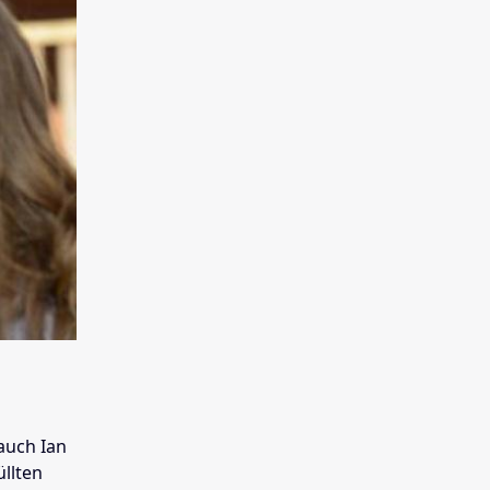
 auch Ian
llten