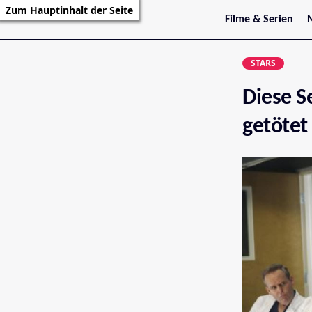
Zum Hauptinhalt der Seite
Filme & Serien
Trailer
S
Kritiken
S
STARS
Filmarchiv
Serienarchiv
Diese S
getötet