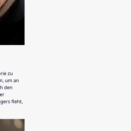
rie zu
en, um an
ch den
Der
ers fleht,