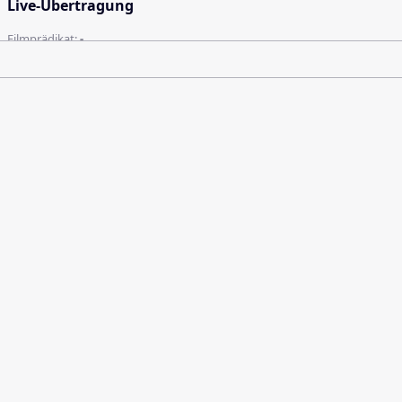
Live-Übertragung
Filmprädikat:
-