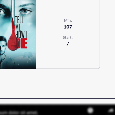
Min.
107
Start.
/