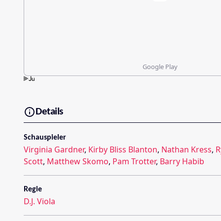
Google Play
Details
Schauspieler
Virginia Gardner
,
Kirby Bliss Blanton
,
Nathan Kress
,
R
Scott
,
Matthew Skomo
,
Pam Trotter
,
Barry Habib
Regie
D.J. Viola