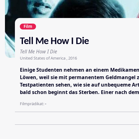
Film
Tell Me How I Die
Tell Me How I Die
United States of America , 2016
Einige Studenten nehmen an einem Medikamenten-
Löwen, weil sie mit permanentem Geldmangel zu
Testpatienten sehen, wie sie auf unbequeme Art 
bald schon beginnt das Sterben. Einer nach dem
Filmprädikat:
-