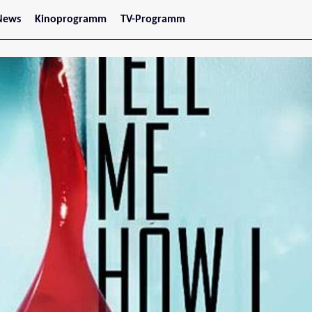
News
Kinoprogramm
TV-Programm
tars
Jetzt im Kino
treaming
Demnächst im Kino
Wien
Niederösterreich
Oberösterreich
Steiermark
Burgenland
Kärnten
Salzburg
Tirol
Vorarlberg