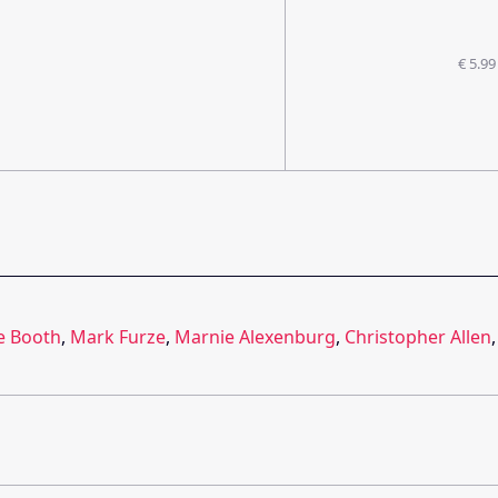
€ 5.99
e Booth
,
Mark Furze
,
Marnie Alexenburg
,
Christopher Allen