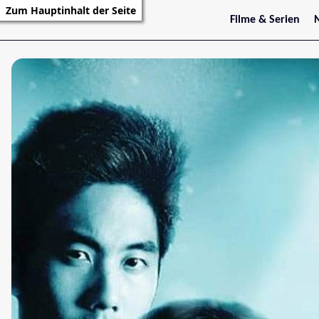
Zum Hauptinhalt der Seite
Filme & Serien
Trailer
S
Kritiken
S
Filmarchiv
Serienarchiv