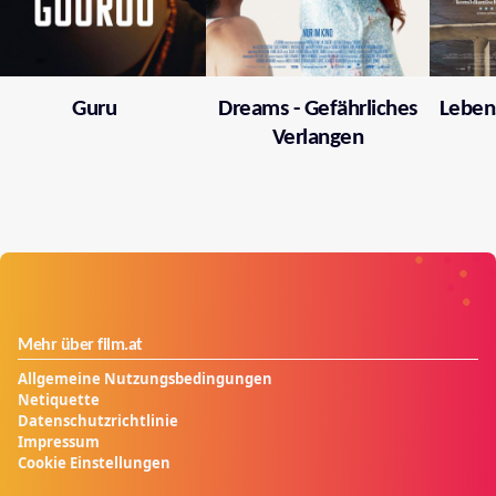
Guru
Dreams - Gefährliches
Leben
Verlangen
Mehr über film.at
Allgemeine Nutzungsbedingungen
Netiquette
Datenschutzrichtlinie
Impressum
Cookie Einstellungen