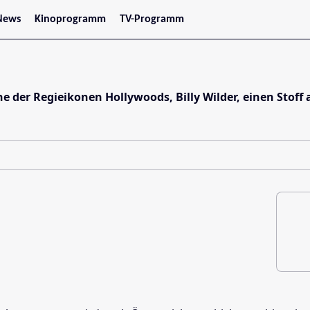
News
Kinoprogramm
TV-Programm
tars
Jetzt im Kino
treaming
Demnächst im Kino
Wien
Niederösterreich
Oberösterreich
ne der Regieikonen Hollywoods, Billy Wilder, einen Stoff
Steiermark
Burgenland
Kärnten
Salzburg
Tirol
Vorarlberg