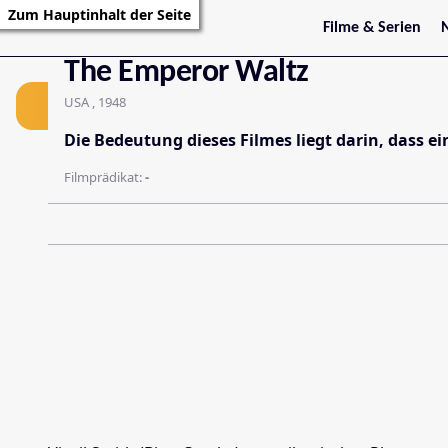
Zum Hauptinhalt der Seite
Film
Filme & Serien
Trailer
S
The Emperor Waltz
Kritiken
S
Filmarchiv
USA , 1948
Serienarchiv
Die Bedeutung dieses Filmes liegt darin, dass ei
Filmprädikat:
-