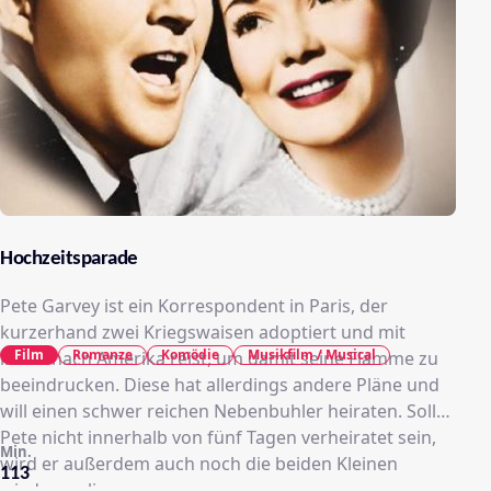
Hochzeitsparade
Pete Garvey ist ein Korrespondent in Paris, der
kurzerhand zwei Kriegswaisen adoptiert und mit
Film
Romanze
Komödie
Musikfilm / Musical
ihnen nach Amerika reist, um damit seine Flamme zu
beeindrucken. Diese hat allerdings andere Pläne und
will einen schwer reichen Nebenbuhler heiraten. Sollte
Pete nicht innerhalb von fünf Tagen verheiratet sein,
Min.
wird er außerdem auch noch die beiden Kleinen
113
wieder verlieren.