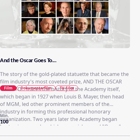
And the Oscar Goes To...
The story of the gold-plated statuette that became the
film industry's most coveted prize, AND THE OSCAR
Film
Dokumentarfilm
TV-Film
GOES TO... traces the history of the Academy itself,
which began in 1927 when Louis B. Mayer, then head
of MGM, led other prominent members of the
industry in forming this professional honorary
Min.
organization. Two years later the Academy began
100
bestowing awards, which were nicknamed "Oscar,"
and quickly came to represent the pinnacle of