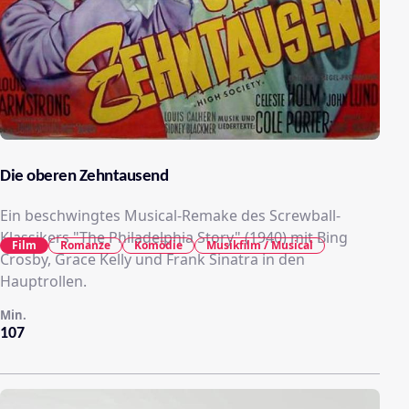
Die oberen Zehntausend
Ein beschwingtes Musical-Remake des Screwball-
Klassikers "The Philadelphia Story" (1940) mit Bing
Film
Romanze
Komödie
Musikfilm / Musical
Crosby, Grace Kelly und Frank Sinatra in den
Hauptrollen.
Min.
107