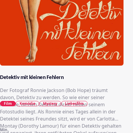
Detektiv mit kleinen Fehlern
Der Fotograf Ronnie Jackson (Bob Hope) träumt
davon, Detektiv zu werden. So wie einer seiner
Film
Komödie
Mystery
Liebesfilm
Freunde, dessen Detektei direkt neben seinem
Fotostudio liegt. Als Ronnie eines Tages allein in der
Detektei seines Freundes sitzt, wird er von Carlotta
Montay (Dorothy Lamour) für einen Detektiv gehalten
Min.
und engagiert, ihren entführten Onkel aufzuspüren.