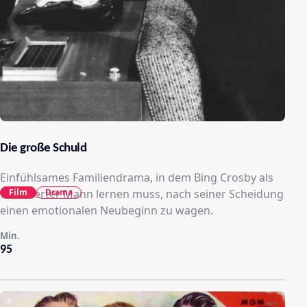
Die große Schuld
Einfühlsames Familiendrama, in dem Bing Crosby als
Film
Drama
verbitterter Mann lernen muss, nach seiner Scheidung
einen emotionalen Neubeginn zu wagen.
Min.
95