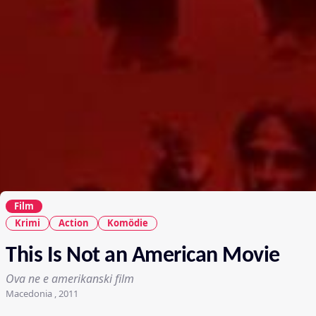
Film
Krimi
Action
Komödie
This Is Not an American Movie
Ova ne e amerikanski film
Macedonia , 2011