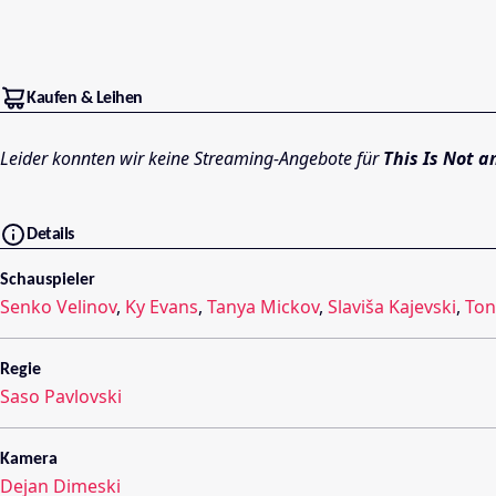
Kaufen & Leihen
Leider konnten wir keine Streaming-Angebote für
This Is Not 
Details
Schauspieler
Senko Velinov
,
Ky Evans
,
Tanya Mickov
,
Slaviša Kajevski
,
Ton
Regie
Saso Pavlovski
Kamera
Dejan Dimeski