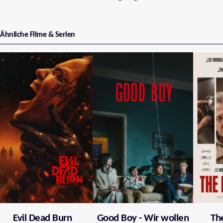
Ähnliche Filme & Serien
Evil Dead Burn
Good Boy - Wir wollen
Th