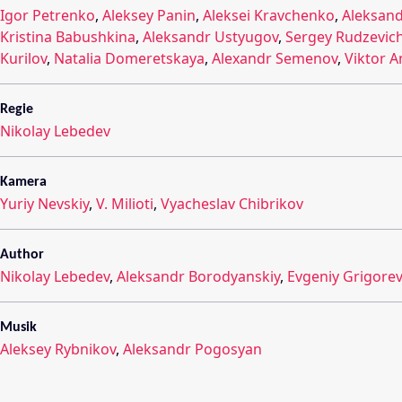
Igor Petrenko
,
Aleksey Panin
,
Aleksei Kravchenko
,
Aleksan
Kristina Babushkina
,
Aleksandr Ustyugov
,
Sergey Rudzevic
Kurilov
,
Natalia Domeretskaya
,
Alexandr Semenov
,
Viktor A
Regie
Nikolay Lebedev
Kamera
Yuriy Nevskiy
,
V. Milioti
,
Vyacheslav Chibrikov
Author
Nikolay Lebedev
,
Aleksandr Borodyanskiy
,
Evgeniy Grigorev
Musik
Aleksey Rybnikov
,
Aleksandr Pogosyan