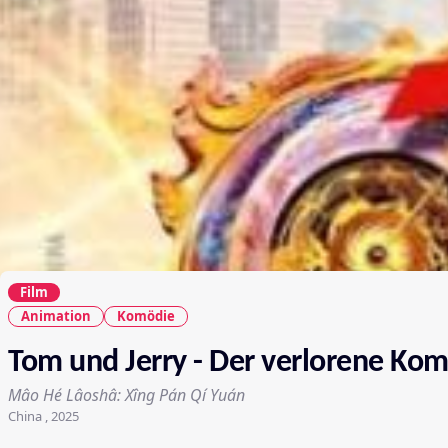
Film
Animation
Komödie
Tom und Jerry - Der verlorene Ko
Mâo Hé Lâoshâ: Xîng Pán Qí Yuán
China , 2025