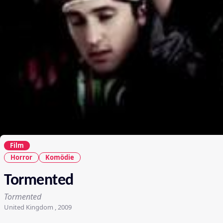
Film
Horror
Komödie
Tormented
Tormented
United Kingdom , 2009